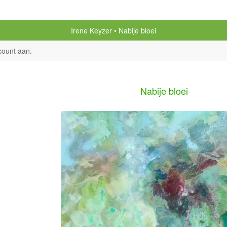
Irene Keyzer
Nabije bloei
count aan
.
Nabije bloei