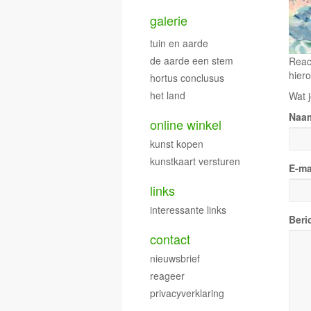
galerie
tuin en aarde
de aarde een stem
Reac
hiero
hortus conclusus
het land
Wat j
Naa
online winkel
kunst kopen
kunstkaart versturen
E-ma
links
interessante links
Beri
contact
nieuwsbrief
reageer
privacyverklaring