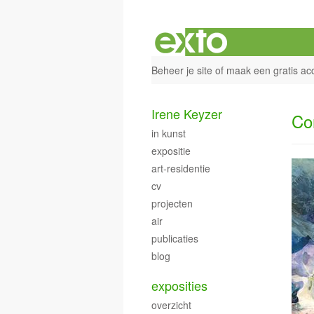
Beheer je site
of
maak een gratis ac
Irene Keyzer
Co
in kunst
expositie
art-residentie
cv
projecten
air
publicaties
blog
exposities
overzicht