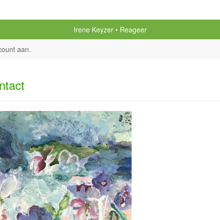
Irene Keyzer
Reageer
count aan
.
ntact