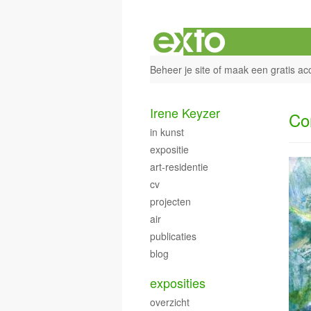
Beheer je site
of
maak een gratis ac
Irene Keyzer
Co
in kunst
expositie
art-residentie
cv
projecten
air
publicaties
blog
exposities
overzicht