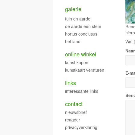
galerie
tuin en aarde
de aarde een stem
Reac
hiero
hortus conclusus
het land
Wat j
Naa
online winkel
kunst kopen
kunstkaart versturen
E-ma
links
interessante links
Beri
contact
nieuwsbrief
reageer
privacyverklaring