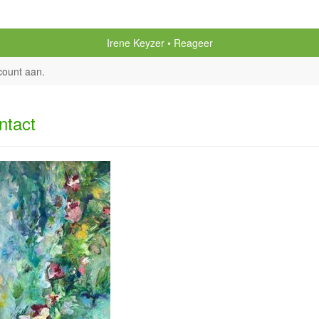
Irene Keyzer
Reageer
count aan
.
ntact