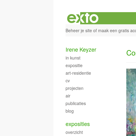
Beheer je site
of
maak een gratis ac
Irene Keyzer
Co
in kunst
expositie
art-residentie
cv
projecten
air
publicaties
blog
exposities
overzicht