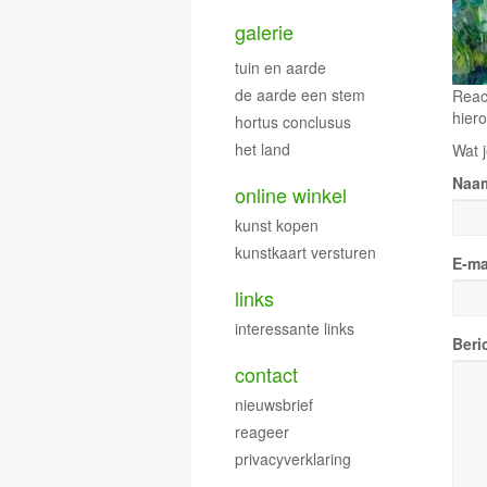
galerie
tuin en aarde
de aarde een stem
Reac
hiero
hortus conclusus
het land
Wat j
Naa
online winkel
kunst kopen
kunstkaart versturen
E-ma
links
interessante links
Beri
contact
nieuwsbrief
reageer
privacyverklaring