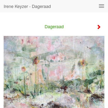
Irene Keyzer - Dageraad
Tog
navi
Dageraad