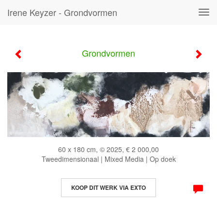
Irene Keyzer - Grondvormen
Tog
navi
Grondvormen
60 x 180 cm, © 2025, € 2 000,00
Tweedimensionaal | Mixed Media | Op doek
KOOP DIT WERK VIA EXTO