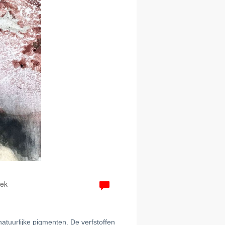
g
oek
natuurlijke pigmenten. De verfstoffen