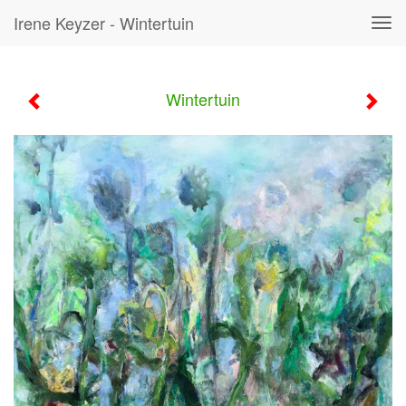
Irene Keyzer - Wintertuin
Tog
navi
Wintertuin